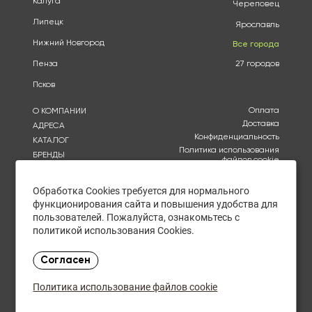
Калуга
Череповец
Липецк
Ярославль
Нижний Новгород
Все города
Пенза
27 городов
Псков
Оплата
О КОМПАНИИ
Доставка
АДРЕСА
Конфиденциальность
КАТАЛОГ
Политика использования
БРЕНДЫ
файлов cookie
АКЦИИ
Согласие на обработку
КУПИТЬ ОПТОМ
персональных данных
Обработка Cookies требуется для нормального
ОТЗЫВЫ
функционирования сайта и повышения удобства для
Политика в отношении
обработки персональных
КОНТАКТЫ
пользователей. Пожалуйста, ознакомьтесь с
данных
политикой использования Cookies.
Сб. - Чт. с 9.00 - 20.00
Согласен
Пт. с 9.00 - 19.00
без перерыва и выходных
Политика использование файлов cookie
Закупки оптом